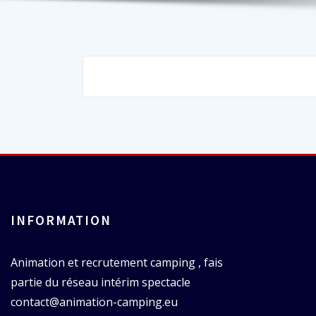
INFORMATION
Animation et recrutement camping , fais
partie du réseau intérim spectacle
contact@animation-camping.eu