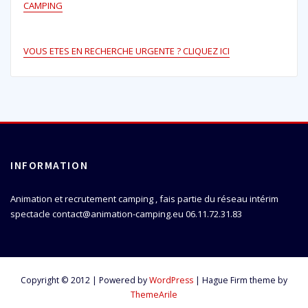
CAMPING
VOUS ETES EN RECHERCHE URGENTE ? CLIQUEZ ICI
INFORMATION
Animation et recrutement camping , fais partie du réseau intérim
spectacle contact@animation-camping.eu 06.11.72.31.83
Copyright © 2012 | Powered by
WordPress
|
Hague Firm theme by
ThemeArile