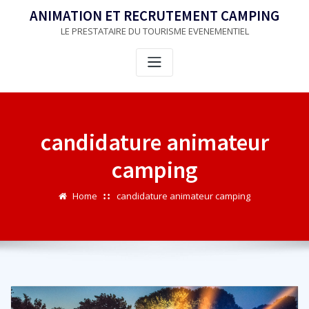
Skip
ANIMATION ET RECRUTEMENT CAMPING
to
LE PRESTATAIRE DU TOURISME EVENEMENTIEL
content
candidature animateur
camping
Home
candidature animateur camping